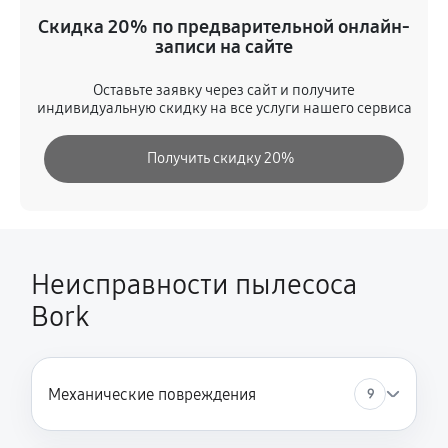
Замена помпы
Скидка 20% по предварительной онлайн-
1610 руб
60 минут
записи на сайте
Ремонт гидросистемы
Оставьте заявку через сайт и получите
индивидуальную скидку на все услуги нашего сервиса
1840 руб
60 минут
Получить скидку 20%
Замена кнопок управления
580 руб
60 минут
Замена шнура питания
1150 руб
60 минут
Неисправности пылесоса
Bork
Корпусный ремонт (замена резинок, креплений,
кнопок)
1730 руб
60 минут
Механические повреждения
9
Ремонт платы управления (восстановление)
1840 руб
60 минут