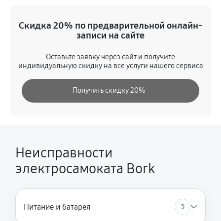
Восстановление разъемов питания
Скидка 20% по предварительной онлайн-
460 руб
60 минут
записи на сайте
Замена аккумулятора
Оставьте заявку через сайт и получите
индивидуальную скидку на все услуги нашего сервиса
580 руб
60 минут
Получить скидку 20%
Замена корпуса
1040 руб
60 минут
Ремонт платы управления (восстановление)
2880 руб
60 минут
Неисправности
электросамоката Bork
Гидроизоляция
1270 руб
60 минут
Замена подсветки
Питание и батарея
5
460 руб
60 минут